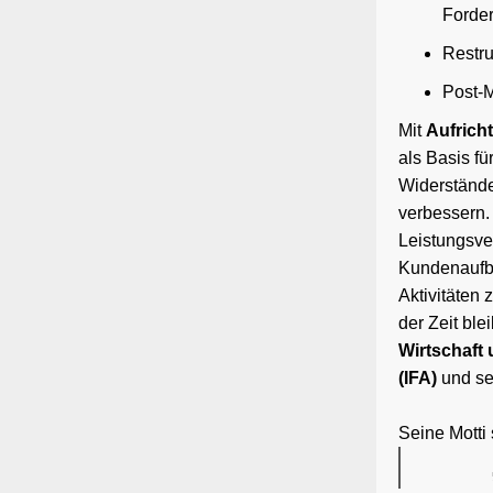
Forde
Restru
Post-M
Mit
Aufricht
als Basis fü
Widerstände
verbessern.
Leistungsve
Kundenaufba
Aktivitäten
der Zeit ble
Wirtschaft 
(IFA)
und sei
Seine Motti 