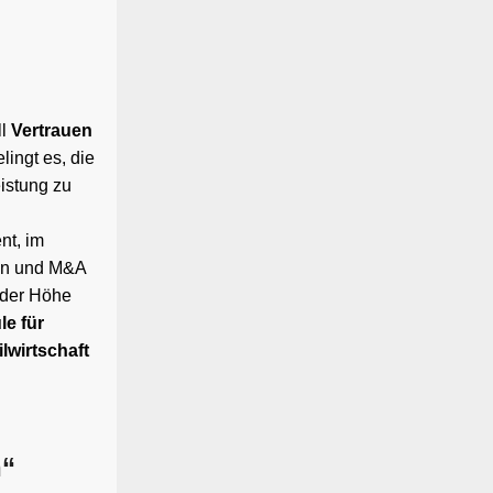
ll
Vertrauen
lingt es, die
istung zu
nt, im
ion und M&A
f der Höhe
e für
lwirtschaft
n“