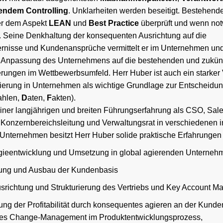
tendem Controlling
. Unklarheiten werden beseitigt. Bestehend
er dem Aspekt
LEAN
und
Best Practice
überprüft und wenn no
t. Seine Denkhaltung der konsequenten Ausrichtung auf die
ernisse und Kundenansprüche vermittelt er im Unternehmen und
 Anpassung des Unternehmens auf die bestehenden und zukün
rungen im Wettbewerbsumfeld. Herr Huber ist auch ein starker 
isierung in Unternehmen als wichtige Grundlage zur Entscheidu
ahlen,
D
aten,
F
akten).
iner langjährigen und breiten Führungserfahrung als CSO, Sales
r Konzernbereichsleitung und Verwaltungsrat in verschiedenen i
Unternehmen besitzt Herr Huber solide praktische Erfahrungen 
egieentwicklung und Umsetzung in global agierenden Unterneh
tung und Ausbau der Kundenbasis
richtung und Strukturierung des Vertriebs und Key Account 
ng der Profitabilität durch konsequentes agieren an der Kunden
tes Change-Management im Produktentwicklungsprozess,