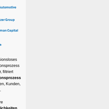
sionsloses
tionsprozess
iltriert
ionsprozess
gen, Kunden,
.
re
lichkeiten