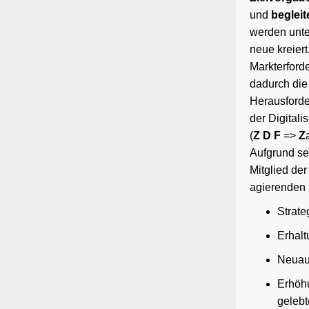
und
beglei
werden unt
neue kreier
Markterford
dadurch die
Herausforde
der Digital
(
Z D F
=>
Z
Aufgrund se
Mitglied de
agierenden 
Strat
Erhal
Neuaus
Erhöhu
geleb