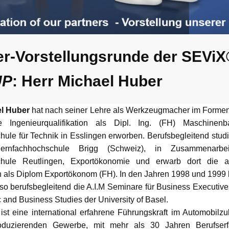
er-Vorstellungsrunde der SEVi
UP
: Herr Michael Huber
l Huber
hat nach seiner Lehre als Werkzeugmacher im Forme
 Ingenieurqualifikation als Dipl. Ing. (FH) Maschine
ule für Technik in Esslingen erworben. Berufsbegleitend studi
rnfachhochschule Brigg (Schweiz), in Zusammenarbe
hule Reutlingen, Exportökonomie und erwarb dort die 
on als Diplom Exportökonom (FH). In den Jahren 1998 und 1999 
o berufsbegleitend die A.I.M Seminare für Business Executiv
 and Business Studies der University of Basel.
ist eine international erfahrene Führungskraft im Automobilzul
duzierenden Gewerbe, mit mehr als 30 Jahren Berufserf