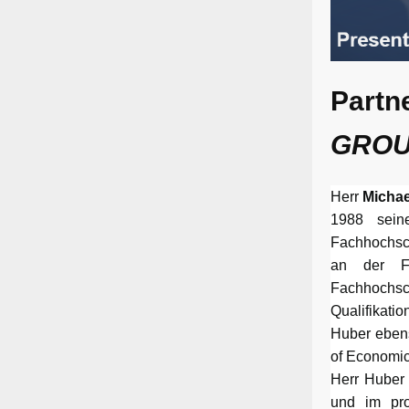
Partn
GRO
Herr
Michae
1988 seine
Fachhochsch
an der Fe
Fachhochsc
Qualifikati
Huber ebens
of Economic
Herr Huber 
und im pro