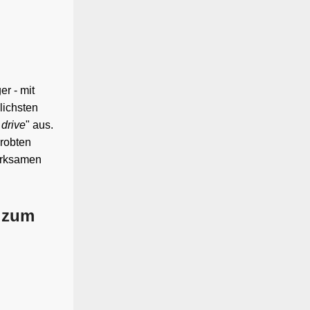
r - mit
lichsten
 drive
" aus.
probten
wirksamen
e zum