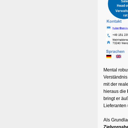
Mental robus
Verständnis 
mit der rea
hieraus die
bringt er äu
Lieferanten 
Als Grundlag
Zielvorgab