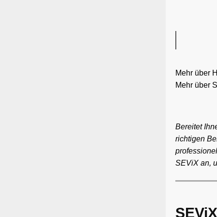
Mehr über H
Mehr über S
Bereitet Ih
richtigen B
professionel
SEViX an, u
SEViX