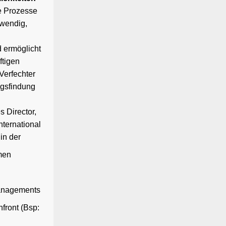
e Prozesse
twendig,
 ermöglicht
ftigen
Verfechter
ngsfindung
 Director,
nternational
in der
men
Managements
front (Bsp: