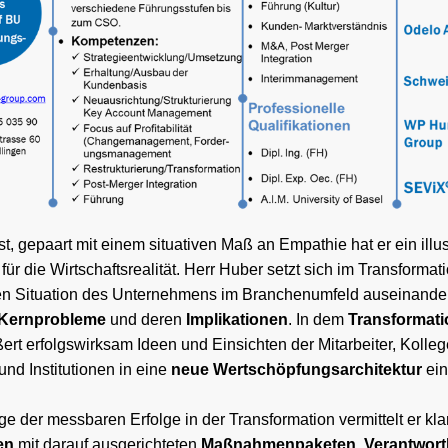
t, gepaart mit einem situativen Maß an Empathie hat er ein illu
für die Wirtschaftsrealität. Herr Huber setzt sich im Transforma
len Situation des Unternehmens im Branchenumfeld auseinander, f
Kernprobleme
und deren
Implikationen
. In dem
Transformat
ßert erfolgswirksam Ideen und Einsichten der Mitarbeiter, Kolle
und Institutionen in eine
neue Wertschöpfungsarchitektur
ein
e der messbaren Erfolge in der Transformation vermittelt er kla
en
mit darauf ausgerichteten
Maßnahmenpaketen
,
Verantwort