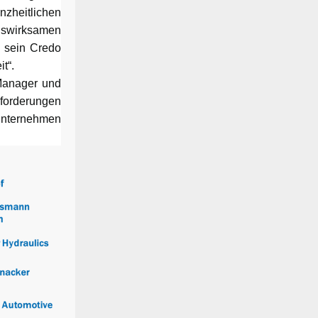
nzheitlichen
gswirksamen
t sein Credo
t“.
 Manager und
forderungen
Unternehmen