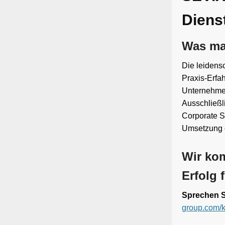
Dienst
Was mac
Die leidens
Praxis-Erfah
Unternehmen
Ausschließl
Corporate Sc
Umsetzung d
Wir kom
Erfolg f
Sprechen S
group.com/k