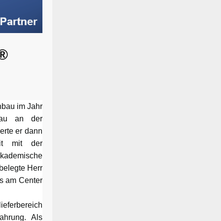
X®
nbau im Jahr
nbau an der
erte er dann
it mit der
akademische
belegte Herr
es am Center
ieferbereich
ahrung. Als